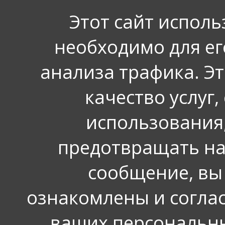
Этот сайт исполь
кв 119.
необходимо для е
У дочери (Тастемирова Да
анализа трафика. Э
насморк.
качество услуг,
Тел 89994585408
использования,
Администрация Б
предотвращать на
Здравствуйте! Вызов в
сообщение, вы
ознакомлены и согла
Бондарева Валентин
ваших персональны