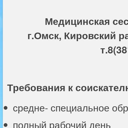
Медицинская се
г.Омск, Кировский р
т.8(3
Требования к соискател
средне- специальное об
полный рабочий день