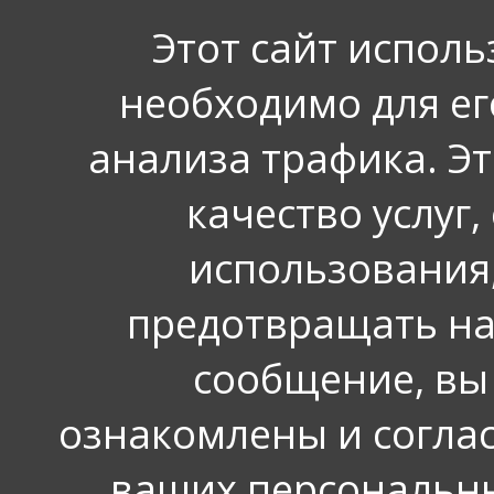
Этот сайт исполь
средне- специальное об
необходимо для е
полный рабочий день
анализа трафика. Э
полная занятость
качество услуг,
Описание
использования,
предотвращать на
Требуется медицинская се
сообщение, вы
кабинете в Кировском адм
ознакомлены и согла
ваших персональны